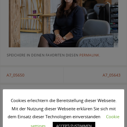
SPEICHERE IN DEINEN FAVORITEN DIESEN
PERMALINK
.
A7_05650
A7_05643
Schreibe einen Kommentar
Cookies erleichtern die Bereitstellung dieser Webseite.
Deine E-Mail-Adresse wird nicht veröffentlicht.
Erforderliche Felder sind
Mit der Nutzung dieser Webseite erklären Sie sich mit
mit
*
markiert
dem Einsatz dieser Technologien einverstanden
Cookie
settings
ACCEPT/ZUSTIMMEN
Kommentar
*