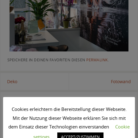
SPEICHERE IN DEINEN FAVORITEN DIESEN
PERMALINK
.
Deko
Fotowand
Schreibe einen Kommentar
Cookies erleichtern die Bereitstellung dieser Webseite.
Deine E-Mail-Adresse wird nicht veröffentlicht.
Erforderliche Felder sind
Mit der Nutzung dieser Webseite erklären Sie sich mit
mit
*
markiert
dem Einsatz dieser Technologien einverstanden
Cookie
settings
ACCEPT/ZUSTIMMEN
Kommentar
*