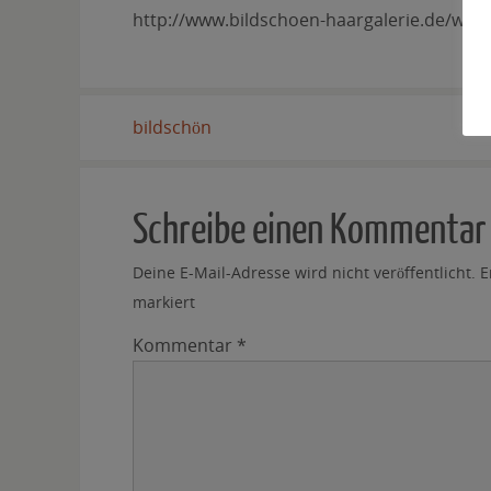
http://www.bildschoen-haargalerie.de/wp-
bildschön
Schreibe einen Kommentar
Deine E-Mail-Adresse wird nicht veröffentlicht.
E
markiert
Kommentar
*