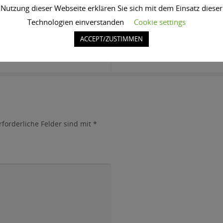
Nutzung dieser Webseite erklären Sie sich mit dem Einsatz dieser
content/uploads/2019/09/cropped-Bildschoen_Logo_Design_
Technologien einverstanden
Cookie settings
ACCEPT/ZUSTIMMEN
rforderliche Felder sind mit
*