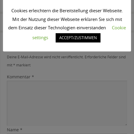
SPEICHERE IN DEINEN FAVORITEN DIESEN
PERMALINK
.
Cookies erleichtern die Bereitstellung dieser Webseite.
Mit der Nutzung dieser Webseite erklären Sie sich mit
bildschön beilngries
bildschön beilngries
dem Einsatz dieser Technologien einverstanden
Cookie
settings
ACCEPT/ZUSTIMMEN
Schreibe einen Kommentar
Deine E-Mail-Adresse wird nicht veröffentlicht.
Erforderliche Felder sind
mit
*
markiert
Kommentar
*
Name
*