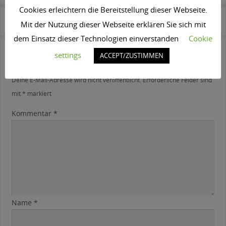
Cookies erleichtern die Bereitstellung dieser Webseite.
bildschön beilngries
Bildschoen_Logo_Design_4c
Mit der Nutzung dieser Webseite erklären Sie sich mit
dem Einsatz dieser Technologien einverstanden
Cookie
settings
ACCEPT/ZUSTIMMEN
Schreibe einen Kommentar
Deine E-Mail-Adresse wird nicht veröffentlicht.
Erforderliche Felder sind
mit
*
markiert
Kommentar
*
Name
*