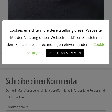
Cookies erleichtern die Bereitstellung dieser Webseite.
Mit der Nutzung dieser Webseite erklären Sie sich mit
SPEICHERE IN DEINEN FAVORITEN DIESEN
PERMALINK
.
dem Einsatz dieser Technologien einverstanden
Cookie
settings
ACCEPT/ZUSTIMMEN
bildschön leistungen
bildschön beilngries
Schreibe einen Kommentar
Deine E-Mail-Adresse wird nicht veröffentlicht.
Erforderliche Felder sind
mit
*
markiert
Kommentar
*