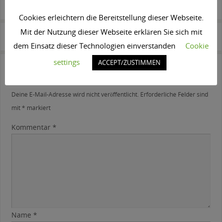
SPEICHERE IN DEINEN FAVORITEN DIESEN
PERMALINK
.
Cookies erleichtern die Bereitstellung dieser Webseite.
Mit der Nutzung dieser Webseite erklären Sie sich mit
bildschön beilngries
bildschön beilngries
dem Einsatz dieser Technologien einverstanden
Cookie
settings
ACCEPT/ZUSTIMMEN
Schreibe einen Kommentar
Deine E-Mail-Adresse wird nicht veröffentlicht.
Erforderliche Felder sind
mit
*
markiert
Kommentar
*
Name
*