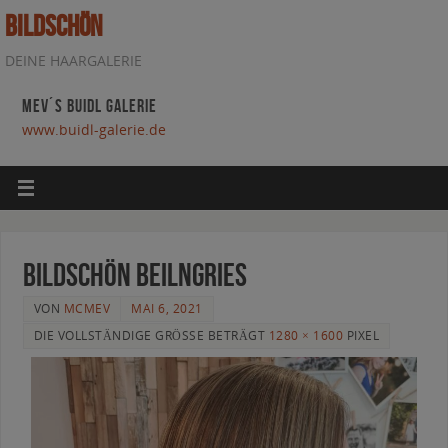
BILDSCHÖN
DEINE HAARGALERIE
MEV´S BUIDL GALERIE
www.buidl-galerie.de
bildschön beilngries
VON
MCMEV
MAI 6, 2021
DIE VOLLSTÄNDIGE GRÖSSE BETRÄGT
1280 × 1600
PIXEL