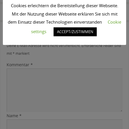
Cookies erleichtern die Bereitstellung dieser Webseite.
bildschön beilngries
bildschön beilngries
Mit der Nutzung dieser Webseite erklären Sie sich mit
dem Einsatz dieser Technologien einverstanden
Cookie
settings
ACCEPT/ZUSTIMMEN
Schreibe einen Kommentar
Deine E-Mail-Adresse wird nicht veröffentlicht.
Erforderliche Felder sind
mit
*
markiert
Kommentar
*
Name
*