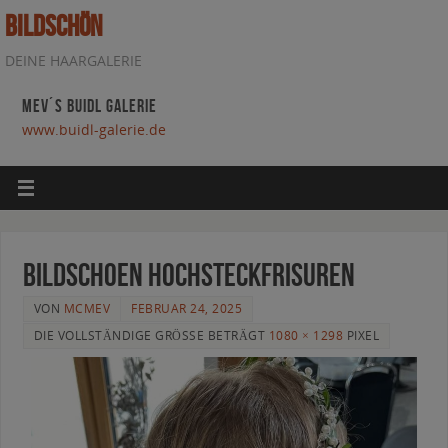
BILDSCHÖN
DEINE HAARGALERIE
MEV´S BUIDL GALERIE
www.buidl-galerie.de
bildschoen hochsteckfrisuren
VON
MCMEV
FEBRUAR 24, 2025
DIE VOLLSTÄNDIGE GRÖSSE BETRÄGT
1080 × 1298
PIXEL