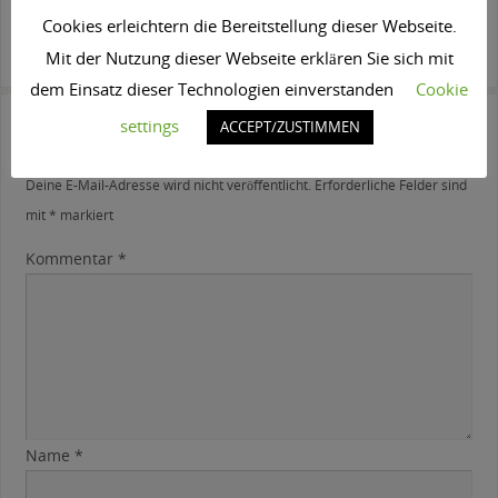
Cookies erleichtern die Bereitstellung dieser Webseite.
Bildschoen_Logo_Design_4c
bildschoen
hochsteckfrisuren
Mit der Nutzung dieser Webseite erklären Sie sich mit
dem Einsatz dieser Technologien einverstanden
Cookie
settings
ACCEPT/ZUSTIMMEN
Schreibe einen Kommentar
Deine E-Mail-Adresse wird nicht veröffentlicht.
Erforderliche Felder sind
mit
*
markiert
Kommentar
*
Name
*