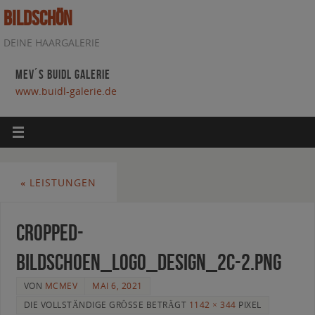
BILDSCHÖN
DEINE HAARGALERIE
MEV´S BUIDL GALERIE
www.buidl-galerie.de
«
LEISTUNGEN
cropped-
Bildschoen_Logo_Design_2c-2.png
VON
MCMEV
MAI 6, 2021
DIE VOLLSTÄNDIGE GRÖSSE BETRÄGT
1142 × 344
PIXEL