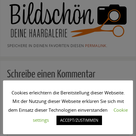
SPEICHERE IN DEINEN FAVORITEN DIESEN
PERMALINK
.
Schreibe einen Kommentar
Deine E-Mail-Adresse wird nicht veröffentlicht.
Erforderliche Felder sind
Cookies erleichtern die Bereitstellung dieser Webseite.
mit
*
markiert
Mit der Nutzung dieser Webseite erklären Sie sich mit
Kommentar
*
dem Einsatz dieser Technologien einverstanden
Cookie
settings
ACCEPT/ZUSTIMMEN