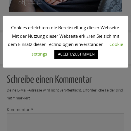
SPEICHERE IN DEINEN FAVORITEN DIESEN
PERMALINK
.
Cookies erleichtern die Bereitstellung dieser Webseite.
Mit der Nutzung dieser Webseite erklären Sie sich mit
cropped-
A7_05651
dem Einsatz dieser Technologien einverstanden
Cookie
Bildschoen_Logo_Design_2c-
settings
ACCEPT/ZUSTIMMEN
1.png
Schreibe einen Kommentar
Deine E-Mail-Adresse wird nicht veröffentlicht.
Erforderliche Felder sind
mit
*
markiert
Kommentar
*